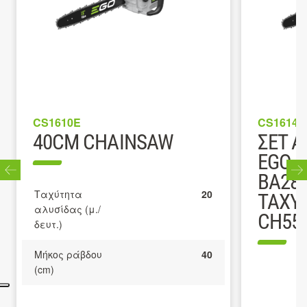
CS1610E
CS1614E
40CM CHAINSAW
ΣΕΤ 
EGO C
BA280
Ταχύτητα
20
ΤΑΧΥ
αλυσίδας (μ./
CH55
δευτ.)
Μήκος ράβδου
40
(cm)