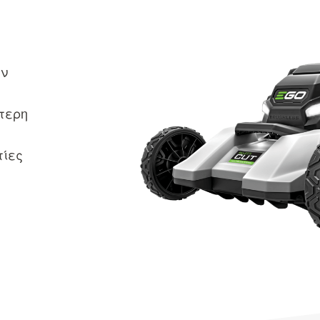
ων
τερη
τίες