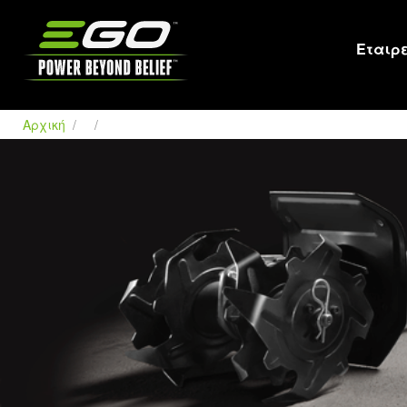
EGO
Εταιρ
Αρχική