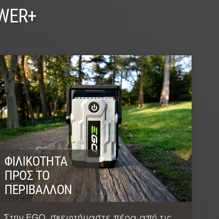
WER+
ΦΙΛΙΚΌΤΗΤΑ
ΠΡΟΣ ΤΟ
ΠΕΡΙΒΆΛΛΟΝ
Στην EGO, σκεφτόμαστε πέρα από τις