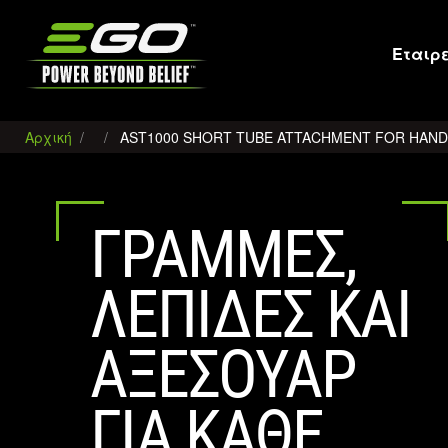
EGO
Εταιρ
Αρχική
AST1000 SHORT TUBE ATTACHMENT FOR HAN
ΓΡΑΜΜΈΣ,
ΛΕΠΊΔΕΣ ΚΑΙ
ΑΞΕΣΟΥΆΡ
ΓΙΑ ΚΆΘΕ