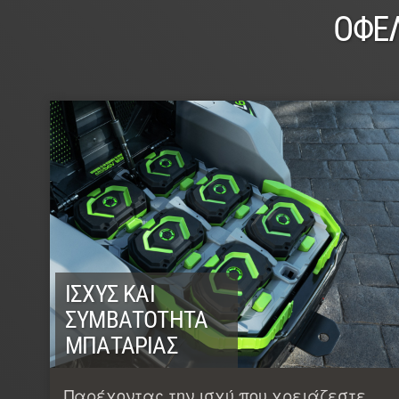
ΟΦΈ
ΙΣΧΎΣ ΚΑΙ
ΣΥΜΒΑΤΌΤΗΤΑ
ΜΠΑΤΑΡΊΑΣ
Παρέχοντας την ισχύ που χρειάζεστε,