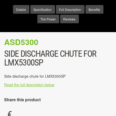
Details
Specification
Full Description
Benefits
The Power
Reviews
ASD5300
SIDE DISCHARGE CHUTE FOR
LMX5300SP
Side discharge chute for LMX5300SP
Read the full description below
Share this product
€