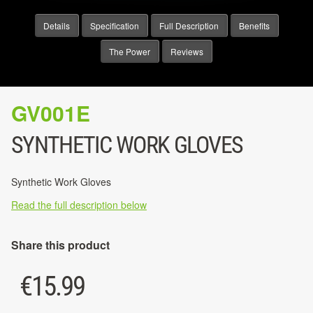
Details
Specification
Full Description
Benefits
The Power
Reviews
GV001E
SYNTHETIC WORK GLOVES
Synthetic Work Gloves
Read the full description below
Share this product
€
15.99