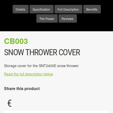
Details
Specification
Full Description
Benefits
The Power
Reviews
CB003
SNOW THROWER COVER
Storage cover for the SNT2400E snow thrower
Read the full description below
Share this product
€