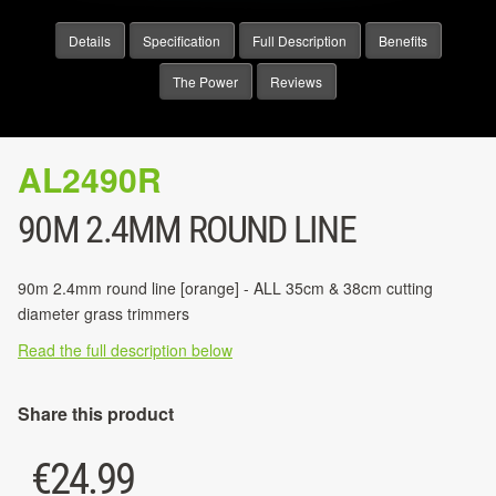
Details
Specification
Full Description
Benefits
The Power
Reviews
AL2490R
90M 2.4MM ROUND LINE
90m 2.4mm round line [orange] - ALL 35cm & 38cm cutting
diameter grass trimmers
Read the full description below
Share this product
€
24.99